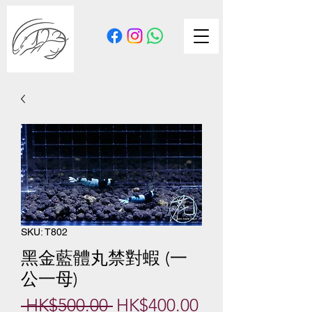
SKU: T802
黑金藍體丸禁對蝦 (一
公一母)
Regular
Sale
 HK$500.00 
HK$400.00