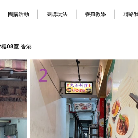
團購活動
團購玩法
養殖教學
聯絡
樓08室 香港