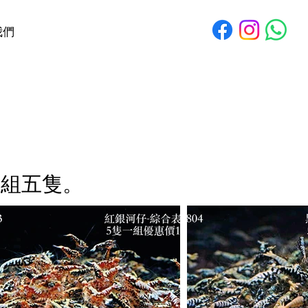
我們
一組五隻。