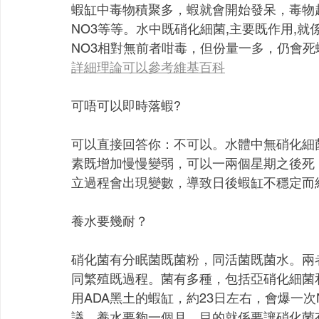
蝦缸中毒物積聚多，蝦就會開始發呆，毒物超過
NO3等等。水中既硝化細菌,主要既作用,就係
NO3相對無前者咁毒，但份量一多，仍會死
詳細理論可以參考維基百科
可唔可以即時落蝦?
可以直接回答你：不可以。水體中無硝化細
素既增加慢慢變弱，可以一兩個星期之後死
立過程會出現變數，導致日後蝦缸不穩定而
養水要幾耐？
硝化菌有分眠菌既菌粉，同活菌既菌水。兩
同繁殖既過程。菌有多種，包括亞硝化細菌
用ADA黑土的蝦缸，約23日左右，會爆一
議，養水要夠一個月，目的就係要讓硝化菌