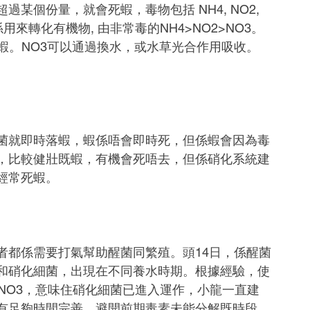
某個份量，就會死蝦，毒物包括 NH4, NO2, 
用來轉化有機物, 由非常毒的NH4>NO2>NO3。
蝦。NO3可以通過換水，或水草光合作用吸收。
菌就即時落蝦，蝦係唔會即時死，但係蝦會因為毒
，比較健壯既蝦，有機會死唔去，但係硝化系統建
經常死蝦。
者都係需要打氣幫助醒菌同繁殖。頭14日，係醒菌
和硝化細菌，出現在不同養水時期。根據經驗，使
次NO3，意味住硝化細菌已進入運作，小龍一直建
有足夠時間完善，避開前期毒素未能分解既時段。