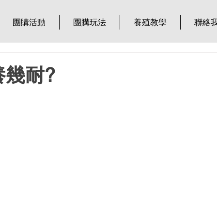
團購活動
團購玩法
養殖教學
聯絡
幾耐?