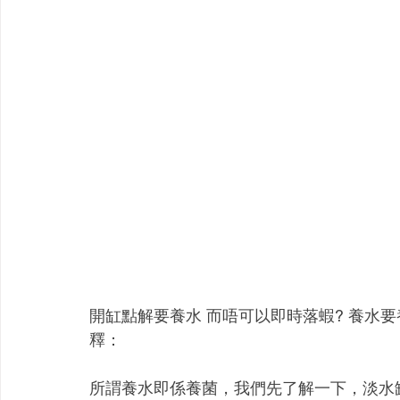
開缸點解要養水 而唔可以即時落蝦? 養水要
釋：
所謂養水即係養菌，我們先了解一下，淡水缸