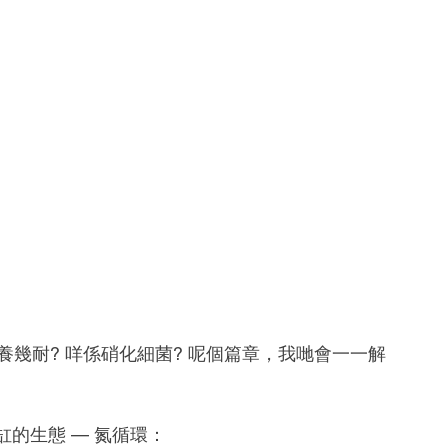
養幾耐? 咩係硝化細菌? 呢個篇章，我哋會一一解
的生態 — 氮循環：